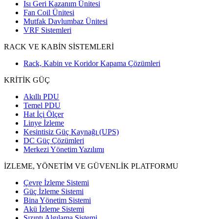
Isı Geri Kazanım Ünitesi
Fan Coil Ünitesi
Mutfak Davlumbaz Ünitesi
VRF Sistemleri
RACK VE KABİN SİSTEMLERİ
Rack, Kabin ve Koridor Kapama Çözümleri
KRİTİK GÜÇ
Akıllı PDU
Temel PDU
Hat İçi Ölçer
Linye İzleme
Kesintisiz Güç Kaynağı (UPS)
DC Güç Çözümleri
Merkezi Yönetim Yazılımı
İZLEME, YÖNETİM VE GÜVENLİK PLATFORMU
Çevre İzleme Sistemi
Güç İzleme Sistemi
Bina Yönetim Sistemi
Akü İzleme Sistemi
Sızıntı Algılama Sistemi