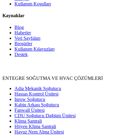
Kullanım Koşulları
Kaynaklar
Blog
Haberler
Veri Sayfaları
Broşürler
Kullanım Kılavuzları
Destek
Ürünler
ENTEGRE SOĞUTMA VE HVAC ÇÖZÜMLERİ
Adia Mekanik Soğutucu
Hassas Kontrol Ünitesi
Inrow Soğutucu
Kabin Arkası Soğutucu
Fanwall Ünitesi
CDU Soğutucu Dağıtım Ünitesi
Klima Santrali
Hijyen Klima Santrali
Havuz Nem Alma Ünitesi