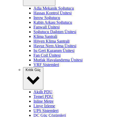
Adia Mekanik Soğutucu
Hassas Kontrol Ünitesi
Inrow Soğutucu
Kabin Arkası Soğutucu
Fanwall Ünitesi
Soğutucu Dağıtım Ünitesi
Klima Santrali
Hijyen Klima Santrali
Havuz Nem Alma Ünitesi
Isı Geri Kazanım Ünitesi
Fan Coil Ünitesi
Mutfak Havalandırma Ünitesi
VRF Sistemleri
Kritik Güç
Akıllı PDU
Temel PDU
Inline Metre
Linye İzleme
UPS Sistemleri
DC Güç Çözümleri