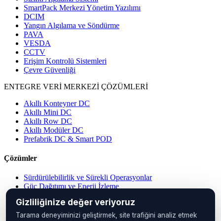
SmartPack Merkezi Yönetim Yazılımı
DCIM
Yangın Algılama ve Söndürme
PAVA
VESDA
CCTV
Erişim Kontrolü Sistemleri
Çevre Güvenliği
ENTEGRE VERİ MERKEZİ ÇÖZÜMLERİ
Akıllı Konteyner DC
Akıllı Mini DC
Akıllı Row DC
Akıllı Modüler DC
Prefabrik DC & Smart POD
Çözümler
Sürdürülebilirlik ve Sürekli Operasyonlar
Güç Dağıtımı ve Enerji İzleme
Merkezi Operasyon Yönetimi
Gizliliğinize değer veriyoruz
Veri Merkezi Çözümleri
IP PDU Çözümleri
Tarama deneyiminizi geliştirmek, site trafiğini analiz etmek