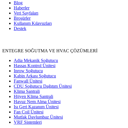
Blog
Haberler
Veri Sayfaları
Broşürler
Kullanım Kılavuzları
Destek
Ürünler
ENTEGRE SOĞUTMA VE HVAC ÇÖZÜMLERİ
Adia Mekanik Soğutucu
Hassas Kontrol Ünitesi
Inrow Soğutucu
Kabin Arkası Soğutucu
Fanwall Ünitesi
CDU Soğutucu Dağıtım Ünitesi
Klima Santrali
Hijyen Klima Santrali
Havuz Nem Alma Ünitesi
Isı Geri Kazanım Ünitesi
Fan Coil Ünitesi
Mutfak Davlumbaz Ünitesi
VRF Sistemleri