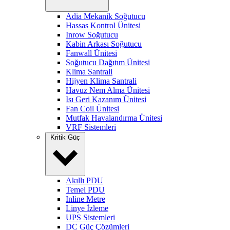
Adia Mekanik Soğutucu
Hassas Kontrol Ünitesi
Inrow Soğutucu
Kabin Arkası Soğutucu
Fanwall Ünitesi
Soğutucu Dağıtım Ünitesi
Klima Santrali
Hijyen Klima Santrali
Havuz Nem Alma Ünitesi
Isı Geri Kazanım Ünitesi
Fan Coil Ünitesi
Mutfak Havalandırma Ünitesi
VRF Sistemleri
Kritik Güç
Akıllı PDU
Temel PDU
Inline Metre
Linye İzleme
UPS Sistemleri
DC Güç Çözümleri