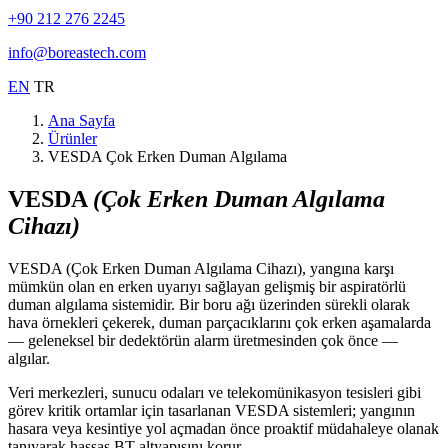
+90 212 276 2245
info@boreastech.com
EN
TR
Ana Sayfa
Ürünler
VESDA Çok Erken Duman Algılama
VESDA
(Çok Erken Duman Algılama
Cihazı)
VESDA (Çok Erken Duman Algılama Cihazı), yangına karşı
mümkün olan en erken uyarıyı sağlayan gelişmiş bir aspiratörlü
duman algılama sistemidir. Bir boru ağı üzerinden sürekli olarak
hava örnekleri çekerek, duman parçacıklarını çok erken aşamalarda
— geleneksel bir dedektörün alarm üretmesinden çok önce —
algılar.
Veri merkezleri, sunucu odaları ve telekomünikasyon tesisleri gibi
görev kritik ortamlar için tasarlanan VESDA sistemleri; yangının
hasara veya kesintiye yol açmadan önce proaktif müdahaleye olanak
tanıyarak hassas BT altyapısını korur.