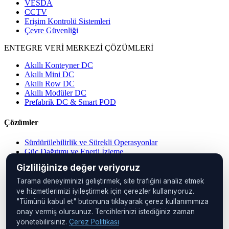
VESDA
CCTV
Erişim Kontrolü Sistemleri
Çevre Güvenliği
ENTEGRE VERİ MERKEZİ ÇÖZÜMLERİ
Akıllı Konteyner DC
Akıllı Mini DC
Akıllı Row DC
Akıllı Modüler DC
Prefabrik DC & Smart POD
Çözümler
Sürdürülebilirlik ve Sürekli Operasyonlar
Güç Dağıtımı ve Enerji İzleme
Merkezi Operasyon Yönetimi
Gizliliğinize değer veriyoruz
Veri Merkezi Çözümleri
IP PDU Çözümleri
Tarama deneyiminizi geliştirmek, site trafiğini analiz etmek
Cihaz Yönetimi
ve hizmetlerimizi iyileştirmek için çerezler kullanıyoruz.
Uzak Konumlar
"Tümünü kabul et" butonuna tıklayarak çerez kullanımımıza
Kabin İzleme
onay vermiş olursunuz. Tercihlerinizi istediğiniz zaman
yönetebilirsiniz.
Çerez Politikası
Merkez Ofis