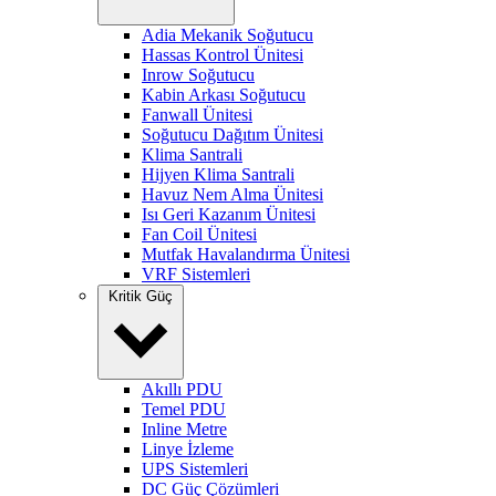
Adia Mekanik Soğutucu
Hassas Kontrol Ünitesi
Inrow Soğutucu
Kabin Arkası Soğutucu
Fanwall Ünitesi
Soğutucu Dağıtım Ünitesi
Klima Santrali
Hijyen Klima Santrali
Havuz Nem Alma Ünitesi
Isı Geri Kazanım Ünitesi
Fan Coil Ünitesi
Mutfak Havalandırma Ünitesi
VRF Sistemleri
Kritik Güç
Akıllı PDU
Temel PDU
Inline Metre
Linye İzleme
UPS Sistemleri
DC Güç Çözümleri