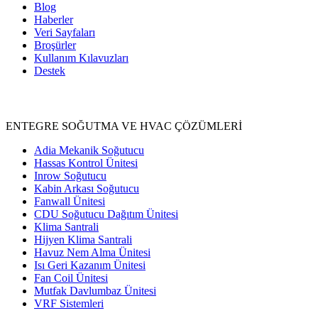
Blog
Haberler
Veri Sayfaları
Broşürler
Kullanım Kılavuzları
Destek
Ürünler
ENTEGRE SOĞUTMA VE HVAC ÇÖZÜMLERİ
Adia Mekanik Soğutucu
Hassas Kontrol Ünitesi
Inrow Soğutucu
Kabin Arkası Soğutucu
Fanwall Ünitesi
CDU Soğutucu Dağıtım Ünitesi
Klima Santrali
Hijyen Klima Santrali
Havuz Nem Alma Ünitesi
Isı Geri Kazanım Ünitesi
Fan Coil Ünitesi
Mutfak Davlumbaz Ünitesi
VRF Sistemleri