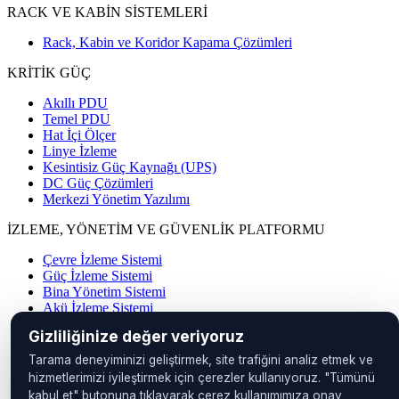
RACK VE KABİN SİSTEMLERİ
Rack, Kabin ve Koridor Kapama Çözümleri
KRİTİK GÜÇ
Akıllı PDU
Temel PDU
Hat İçi Ölçer
Linye İzleme
Kesintisiz Güç Kaynağı (UPS)
DC Güç Çözümleri
Merkezi Yönetim Yazılımı
İZLEME, YÖNETİM VE GÜVENLİK PLATFORMU
Çevre İzleme Sistemi
Güç İzleme Sistemi
Bina Yönetim Sistemi
Akü İzleme Sistemi
Sızıntı Algılama Sistemi
Gizliliğinize değer veriyoruz
SmartPack Merkezi Yönetim Yazılımı
DCIM
Tarama deneyiminizi geliştirmek, site trafiğini analiz etmek ve
Yangın Algılama ve Söndürme
hizmetlerimizi iyileştirmek için çerezler kullanıyoruz. "Tümünü
PAVA
kabul et" butonuna tıklayarak çerez kullanımımıza onay