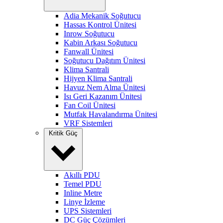
Adia Mekanik Soğutucu
Hassas Kontrol Ünitesi
Inrow Soğutucu
Kabin Arkası Soğutucu
Fanwall Ünitesi
Soğutucu Dağıtım Ünitesi
Klima Santrali
Hijyen Klima Santrali
Havuz Nem Alma Ünitesi
Isı Geri Kazanım Ünitesi
Fan Coil Ünitesi
Mutfak Havalandırma Ünitesi
VRF Sistemleri
Kritik Güç
Akıllı PDU
Temel PDU
Inline Metre
Linye İzleme
UPS Sistemleri
DC Güç Çözümleri