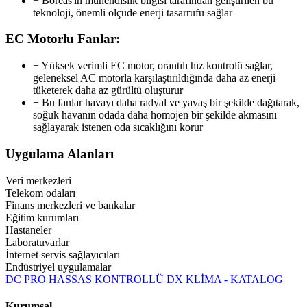
+ Boreas'ın mühendislik bilgisi tarafından geliştirilen bu
teknoloji, önemli ölçüde enerji tasarrufu sağlar
EC Motorlu Fanlar:
+ Yüksek verimli EC motor, orantılı hız kontrolü sağlar,
geleneksel AC motorla karşılaştırıldığında daha az enerji
tüketerek daha az gürültü oluşturur
+ Bu fanlar havayı daha radyal ve yavaş bir şekilde dağıtarak,
soğuk havanın odada daha homojen bir şekilde akmasını
sağlayarak istenen oda sıcaklığını korur
Uygulama Alanları
Veri merkezleri
Telekom odaları
Finans merkezleri ve bankalar
Eğitim kurumları
Hastaneler
Laboratuvarlar
İnternet servis sağlayıcıları
Endüstriyel uygulamalar
DC PRO HASSAS KONTROLLÜ DX KLİMA - KATALOG
Kurumsal