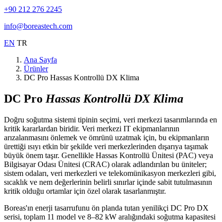
+90 212 276 2245
info@boreastech.com
EN
TR
Ana Sayfa
Ürünler
DC Pro Hassas Kontrollü DX Klima
DC Pro
Hassas Kontrollü DX Klima
Doğru soğutma sistemi tipinin seçimi, veri merkezi tasarımlarında en
kritik kararlardan biridir. Veri merkezi IT ekipmanlarının
arızalanmasını önlemek ve ömrünü uzatmak için, bu ekipmanların
ürettiği ısıyı etkin bir şekilde veri merkezlerinden dışarıya taşımak
büyük önem taşır. Genellikle Hassas Kontrollü Ünitesi (PAC) veya
Bilgisayar Odası Ünitesi (CRAC) olarak adlandırılan bu üniteler;
sistem odaları, veri merkezleri ve telekomünikasyon merkezleri gibi,
sıcaklık ve nem değerlerinin belirli sınırlar içinde sabit tutulmasının
kritik olduğu ortamlar için özel olarak tasarlanmıştır.
Boreas'ın enerji tasarrufunu ön planda tutan yenilikçi DC Pro DX
serisi, toplam 11 model ve 8–82 kW aralığındaki soğutma kapasitesi