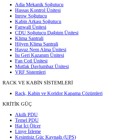
Adia Mekanik Soğutucu
Hassas Kontrol Ünitesi
Inrow Soğutucu
Kabin Arkası Soğutucu
Fanwall Ünitesi
CDU Soğutucu Dağıtım Ünitesi
Klima Santrali
Hijyen Klima Santrali
Havuz Nem Alma Ünitesi
Isı Geri Kazanım Ünitesi
Fan Coil Ünitesi
Mutfak Davlumbaz Ünitesi
VRF Sistemleri
RACK VE KABİN SİSTEMLERİ
Rack, Kabin ve Koridor Kapama Çözümleri
KRİTİK GÜÇ
Akıllı PDU
Temel PDU
Hat İçi Ölçer
Linye İzleme
Kesintisiz Güç Kaynağı (UPS)