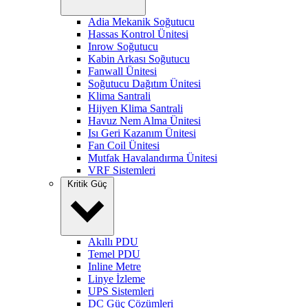
Adia Mekanik Soğutucu
Hassas Kontrol Ünitesi
Inrow Soğutucu
Kabin Arkası Soğutucu
Fanwall Ünitesi
Soğutucu Dağıtım Ünitesi
Klima Santrali
Hijyen Klima Santrali
Havuz Nem Alma Ünitesi
Isı Geri Kazanım Ünitesi
Fan Coil Ünitesi
Mutfak Havalandırma Ünitesi
VRF Sistemleri
Kritik Güç
Akıllı PDU
Temel PDU
Inline Metre
Linye İzleme
UPS Sistemleri
DC Güç Çözümleri