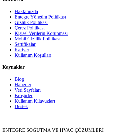
Hakkımızda
Entegre Yönetim Politikası
Gizlilik Politikası
Çerez Politikası
Kişisel Verilerin Korunması
Mobil Gizlilik Politikası
Sertifikalar
Kariyer
Kullanım Koşulları
Kaynaklar
Blog
Haberler
Veri Sayfaları
Broşürler
Kullanım Kılavuzları
Destek
Ürünler
ENTEGRE SOĞUTMA VE HVAC ÇÖZÜMLERİ