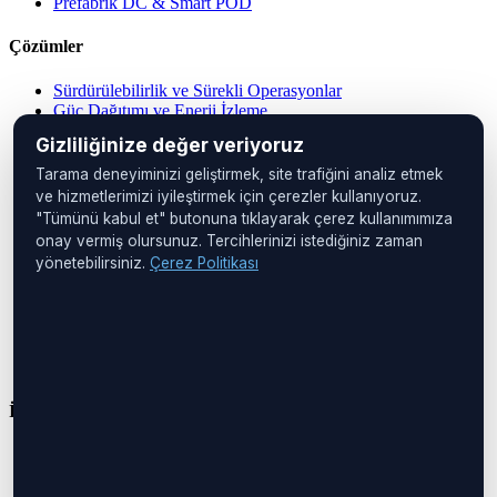
Prefabrik DC & Smart POD
Çözümler
Sürdürülebilirlik ve Sürekli Operasyonlar
Güç Dağıtımı ve Enerji İzleme
Merkezi Operasyon Yönetimi
Gizliliğinize değer veriyoruz
Veri Merkezi Çözümleri
IP PDU Çözümleri
Tarama deneyiminizi geliştirmek, site trafiğini analiz etmek
Cihaz Yönetimi
ve hizmetlerimizi iyileştirmek için çerezler kullanıyoruz.
Uzak Konumlar
"Tümünü kabul et" butonuna tıklayarak çerez kullanımımıza
Kabin İzleme
onay vermiş olursunuz. Tercihlerinizi istediğiniz zaman
yönetebilirsiniz.
Çerez Politikası
Merkez Ofis
UNIQ İstanbul
Huzur Mah. Maslak Ayazağa Cad.
No:4, Kat:1
34475 Sarıyer
İstanbul, Türkiye
İletişim
Telefon:
+90 212 276 2245
E-posta:
info@boreastech.com