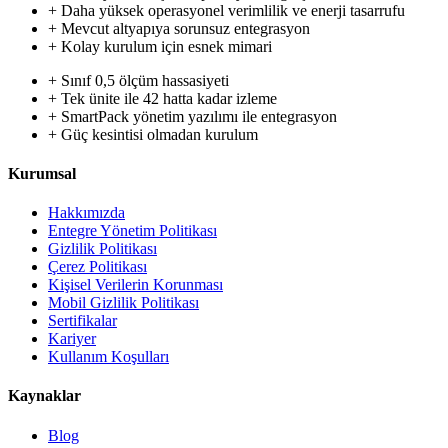
+ Daha yüksek operasyonel verimlilik ve enerji tasarrufu
+ Mevcut altyapıya sorunsuz entegrasyon
+ Kolay kurulum için esnek mimari
+ Sınıf 0,5 ölçüm hassasiyeti
+ Tek ünite ile 42 hatta kadar izleme
+ SmartPack yönetim yazılımı ile entegrasyon
+ Güç kesintisi olmadan kurulum
Kurumsal
Hakkımızda
Entegre Yönetim Politikası
Gizlilik Politikası
Çerez Politikası
Kişisel Verilerin Korunması
Mobil Gizlilik Politikası
Sertifikalar
Kariyer
Kullanım Koşulları
Kaynaklar
Blog