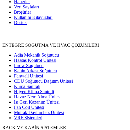
Haberler
Veri Sayfaları
Broşürler
Kullanım Kılavuzları
Destek
Ürünler
ENTEGRE SOĞUTMA VE HVAC ÇÖZÜMLERİ
Adia Mekanik Soğutucu
Hassas Kontrol Ünitesi
Inrow Soğutucu
Kabin Arkası Soğutucu
Fanwall Ünitesi
CDU Soğutucu Dağıtım Ünitesi
Klima Santrali
Hijyen Klima Santrali
Havuz Nem Alma Ünitesi
Isı Geri Kazanım Ünitesi
Fan Coil Ünitesi
Mutfak Davlumbaz Ünitesi
VRF Sistemleri
RACK VE KABİN SİSTEMLERİ