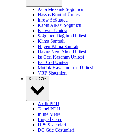
Adia Mekanik Soğutucu
Hassas Kontrol Ünitesi
Inrow Soğutucu
Kabin Arkası Soğutucu
Fanwall Ünitesi
Soğutucu Dağıtım Ünitesi
Klima Santrali
Hijyen Klima Santrali
Havuz Nem Alma Ünitesi
Isı Geri Kazanım Ünitesi
Fan Coil Ünitesi
Mutfak Havalandırma Ünitesi
VRF Sistemleri
Kritik Güç
Akıllı PDU
Temel PDU
Inline Metre
Linye İzleme
UPS Sistemleri
DC Güç Çözümleri