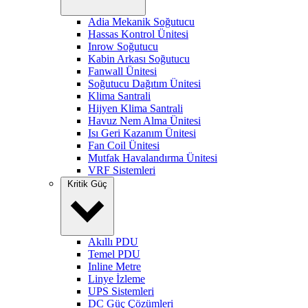
Adia Mekanik Soğutucu
Hassas Kontrol Ünitesi
Inrow Soğutucu
Kabin Arkası Soğutucu
Fanwall Ünitesi
Soğutucu Dağıtım Ünitesi
Klima Santrali
Hijyen Klima Santrali
Havuz Nem Alma Ünitesi
Isı Geri Kazanım Ünitesi
Fan Coil Ünitesi
Mutfak Havalandırma Ünitesi
VRF Sistemleri
Kritik Güç
Akıllı PDU
Temel PDU
Inline Metre
Linye İzleme
UPS Sistemleri
DC Güç Çözümleri