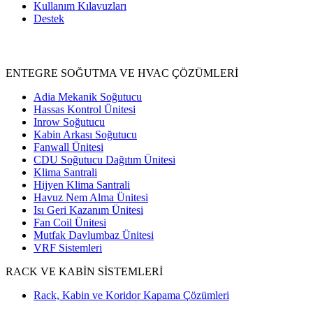
Kullanım Kılavuzları
Destek
Ürünler
ENTEGRE SOĞUTMA VE HVAC ÇÖZÜMLERİ
Adia Mekanik Soğutucu
Hassas Kontrol Ünitesi
Inrow Soğutucu
Kabin Arkası Soğutucu
Fanwall Ünitesi
CDU Soğutucu Dağıtım Ünitesi
Klima Santrali
Hijyen Klima Santrali
Havuz Nem Alma Ünitesi
Isı Geri Kazanım Ünitesi
Fan Coil Ünitesi
Mutfak Davlumbaz Ünitesi
VRF Sistemleri
RACK VE KABİN SİSTEMLERİ
Rack, Kabin ve Koridor Kapama Çözümleri