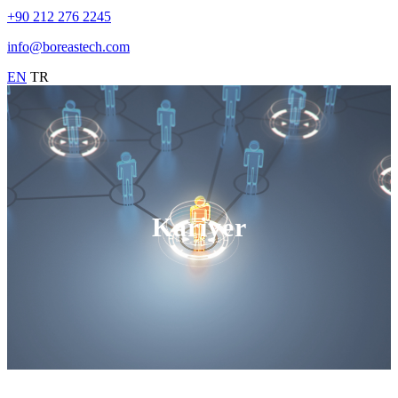
+90 212 276 2245
info@boreastech.com
EN
TR
Kariyer