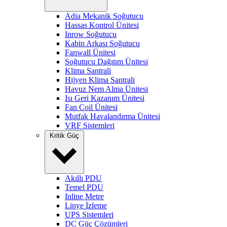
Adia Mekanik Soğutucu
Hassas Kontrol Ünitesi
Inrow Soğutucu
Kabin Arkası Soğutucu
Fanwall Ünitesi
Soğutucu Dağıtım Ünitesi
Klima Santrali
Hijyen Klima Santrali
Havuz Nem Alma Ünitesi
Isı Geri Kazanım Ünitesi
Fan Coil Ünitesi
Mutfak Havalandırma Ünitesi
VRF Sistemleri
Kritik Güç
Akıllı PDU
Temel PDU
Inline Metre
Linye İzleme
UPS Sistemleri
DC Güç Çözümleri