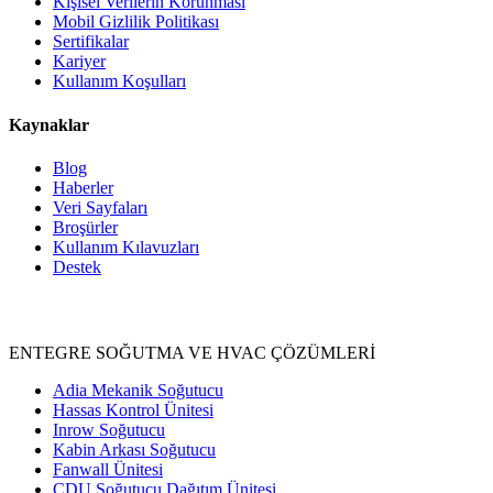
Kişisel Verilerin Korunması
Mobil Gizlilik Politikası
Sertifikalar
Kariyer
Kullanım Koşulları
Kaynaklar
Blog
Haberler
Veri Sayfaları
Broşürler
Kullanım Kılavuzları
Destek
Ürünler
ENTEGRE SOĞUTMA VE HVAC ÇÖZÜMLERİ
Adia Mekanik Soğutucu
Hassas Kontrol Ünitesi
Inrow Soğutucu
Kabin Arkası Soğutucu
Fanwall Ünitesi
CDU Soğutucu Dağıtım Ünitesi