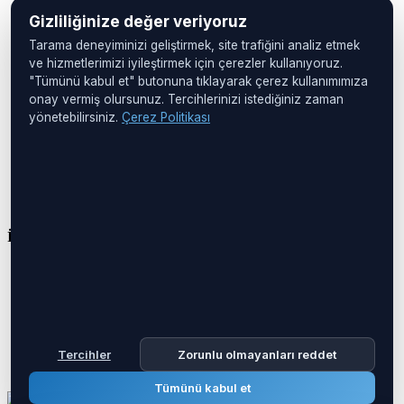
Merkezi Operasyon Yönetimi
Gizliliğinize değer veriyoruz
Veri Merkezi Çözümleri
IP PDU Çözümleri
Tarama deneyiminizi geliştirmek, site trafiğini analiz etmek
Cihaz Yönetimi
ve hizmetlerimizi iyileştirmek için çerezler kullanıyoruz.
Uzak Konumlar
"Tümünü kabul et" butonuna tıklayarak çerez kullanımımıza
Kabin İzleme
onay vermiş olursunuz. Tercihlerinizi istediğiniz zaman
yönetebilirsiniz.
Çerez Politikası
Merkez Ofis
UNIQ İstanbul
Huzur Mah. Maslak Ayazağa Cad.
No:4, Kat:1
34475 Sarıyer
İstanbul, Türkiye
İletişim
Telefon:
+90 212 276 2245
E-posta:
info@boreastech.com
Tercihler
Zorunlu olmayanları reddet
Tümünü kabul et