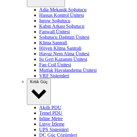
Adia Mekanik Soğutucu
Hassas Kontrol Ünitesi
Inrow Soğutucu
Kabin Arkası Soğutucu
Fanwall Ünitesi
Soğutucu Dağıtım Ünitesi
Klima Santrali
Hijyen Klima Santrali
Havuz Nem Alma Ünitesi
Isı Geri Kazanım Ünitesi
Fan Coil Ünitesi
Mutfak Havalandırma Ünitesi
VRF Sistemleri
Kritik Güç
Akıllı PDU
Temel PDU
Inline Metre
Linye İzleme
UPS Sistemleri
DC Güç Çözümleri