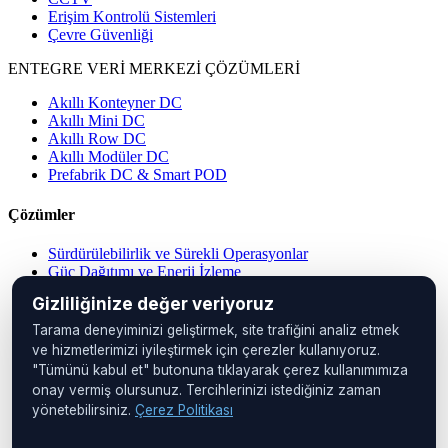
Erişim Kontrolü Sistemleri
Çevre Güvenliği
ENTEGRE VERİ MERKEZİ ÇÖZÜMLERİ
Akıllı Konteyner DC
Akıllı Mini DC
Akıllı Row DC
Akıllı Modüler DC
Prefabrik DC & Smart POD
Çözümler
Sürdürülebilirlik ve Sürekli Operasyonlar
Güç Dağıtımı ve Enerji İzleme
Merkezi Operasyon Yönetimi
Gizliliğinize değer veriyoruz
Veri Merkezi Çözümleri
IP PDU Çözümleri
Tarama deneyiminizi geliştirmek, site trafiğini analiz etmek
Cihaz Yönetimi
ve hizmetlerimizi iyileştirmek için çerezler kullanıyoruz.
Uzak Konumlar
"Tümünü kabul et" butonuna tıklayarak çerez kullanımımıza
Kabin İzleme
onay vermiş olursunuz. Tercihlerinizi istediğiniz zaman
yönetebilirsiniz.
Çerez Politikası
Merkez Ofis
UNIQ İstanbul