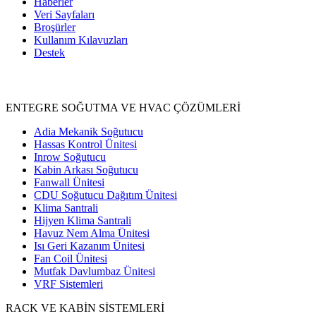
Haberler
Veri Sayfaları
Broşürler
Kullanım Kılavuzları
Destek
Ürünler
ENTEGRE SOĞUTMA VE HVAC ÇÖZÜMLERİ
Adia Mekanik Soğutucu
Hassas Kontrol Ünitesi
Inrow Soğutucu
Kabin Arkası Soğutucu
Fanwall Ünitesi
CDU Soğutucu Dağıtım Ünitesi
Klima Santrali
Hijyen Klima Santrali
Havuz Nem Alma Ünitesi
Isı Geri Kazanım Ünitesi
Fan Coil Ünitesi
Mutfak Davlumbaz Ünitesi
VRF Sistemleri
RACK VE KABİN SİSTEMLERİ