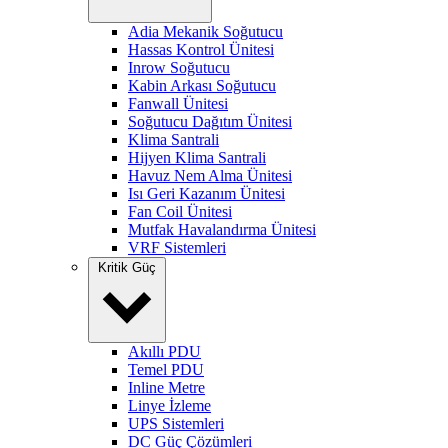
Adia Mekanik Soğutucu
Hassas Kontrol Ünitesi
Inrow Soğutucu
Kabin Arkası Soğutucu
Fanwall Ünitesi
Soğutucu Dağıtım Ünitesi
Klima Santrali
Hijyen Klima Santrali
Havuz Nem Alma Ünitesi
Isı Geri Kazanım Ünitesi
Fan Coil Ünitesi
Mutfak Havalandırma Ünitesi
VRF Sistemleri
Kritik Güç
Akıllı PDU
Temel PDU
Inline Metre
Linye İzleme
UPS Sistemleri
DC Güç Çözümleri