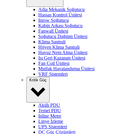
Adia Mekanik Soğutucu
Hassas Kontrol Ünitesi
Inrow Soğutucu
Kabin Arkası Soğutucu
Fanwall Ünitesi
Soğutucu Dağıtım Ünitesi
Klima Santrali
Hijyen Klima Santrali
Havuz Nem Alma Ünitesi
Isı Geri Kazanım Ünitesi
Fan Coil Ünitesi
Mutfak Havalandırma Ünitesi
VRF Sistemleri
Kritik Güç
Akıllı PDU
Temel PDU
Inline Metre
Linye İzleme
UPS Sistemleri
DC Güç Çözümleri