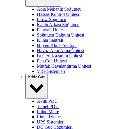
Adia Mekanik Soğutucu
Hassas Kontrol Ünitesi
Inrow Soğutucu
Kabin Arkası Soğutucu
Fanwall Ünitesi
Soğutucu Dağıtım Ünitesi
Klima Santrali
Hijyen Klima Santrali
Havuz Nem Alma Ünitesi
Isı Geri Kazanım Ünitesi
Fan Coil Ünitesi
Mutfak Havalandırma Ünitesi
VRF Sistemleri
Kritik Güç
Akıllı PDU
Temel PDU
Inline Metre
Linye İzleme
UPS Sistemleri
DC Güç Çözümleri