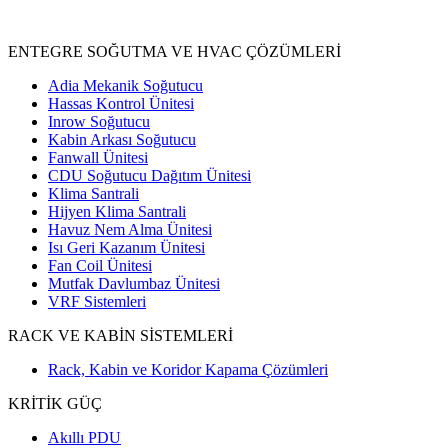
Ürünler
ENTEGRE SOĞUTMA VE HVAC ÇÖZÜMLERİ
Adia Mekanik Soğutucu
Hassas Kontrol Ünitesi
Inrow Soğutucu
Kabin Arkası Soğutucu
Fanwall Ünitesi
CDU Soğutucu Dağıtım Ünitesi
Klima Santrali
Hijyen Klima Santrali
Havuz Nem Alma Ünitesi
Isı Geri Kazanım Ünitesi
Fan Coil Ünitesi
Mutfak Davlumbaz Ünitesi
VRF Sistemleri
RACK VE KABİN SİSTEMLERİ
Rack, Kabin ve Koridor Kapama Çözümleri
KRİTİK GÜÇ
Akıllı PDU