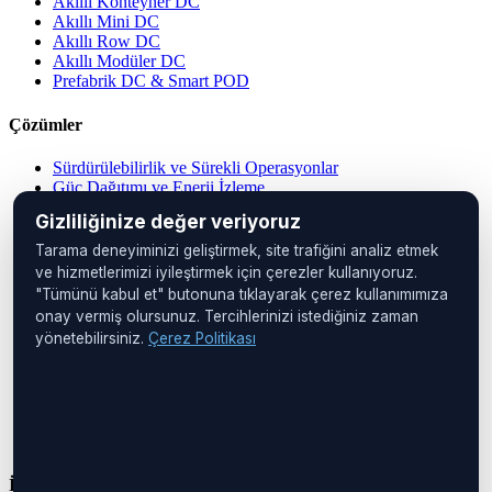
Akıllı Konteyner DC
Akıllı Mini DC
Akıllı Row DC
Akıllı Modüler DC
Prefabrik DC & Smart POD
Çözümler
Sürdürülebilirlik ve Sürekli Operasyonlar
Güç Dağıtımı ve Enerji İzleme
Merkezi Operasyon Yönetimi
Gizliliğinize değer veriyoruz
Veri Merkezi Çözümleri
IP PDU Çözümleri
Tarama deneyiminizi geliştirmek, site trafiğini analiz etmek
Cihaz Yönetimi
ve hizmetlerimizi iyileştirmek için çerezler kullanıyoruz.
Uzak Konumlar
"Tümünü kabul et" butonuna tıklayarak çerez kullanımımıza
Kabin İzleme
onay vermiş olursunuz. Tercihlerinizi istediğiniz zaman
yönetebilirsiniz.
Çerez Politikası
Merkez Ofis
UNIQ İstanbul
Huzur Mah. Maslak Ayazağa Cad.
No:4, Kat:1
34475 Sarıyer
İstanbul, Türkiye
İletişim