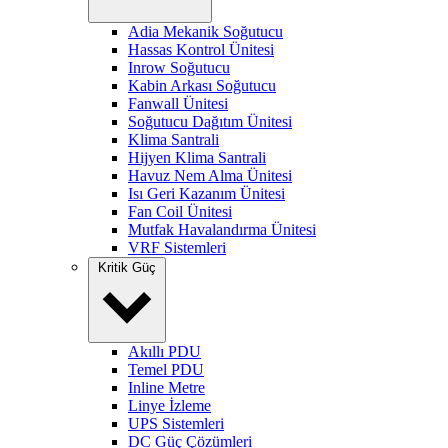
Adia Mekanik Soğutucu
Hassas Kontrol Ünitesi
Inrow Soğutucu
Kabin Arkası Soğutucu
Fanwall Ünitesi
Soğutucu Dağıtım Ünitesi
Klima Santrali
Hijyen Klima Santrali
Havuz Nem Alma Ünitesi
Isı Geri Kazanım Ünitesi
Fan Coil Ünitesi
Mutfak Havalandırma Ünitesi
VRF Sistemleri
Kritik Güç
Akıllı PDU
Temel PDU
Inline Metre
Linye İzleme
UPS Sistemleri
DC Güç Çözümleri