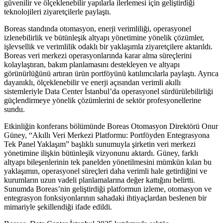
güvenilir ve ölçeklenebilir yapılarla ilerlemesi için geliştirdiği
teknolojileri ziyaretçilerle paylaştı.
Boreas standında otomasyon, enerji verimliliği, operasyonel
izlenebilirlik ve bütünleşik altyapı yönetimine yönelik çözümler,
işlevsellik ve verimlilik odaklı bir yaklaşımla ziyaretçilere aktarıldı.
Boreas veri merkezi operasyonlarında karar alma süreçlerini
kolaylaştıran, bakım planlamasını destekleyen ve altyapı
görünürlüğünü artıran ürün portföyünü katılımcılarla paylaştı. Ayrıca
dayanıklı, ölçeklenebilir ve enerji açısından verimli akıllı
sistemleriyle Data Center İstanbul’da operasyonel sürdürülebilirliği
güçlendirmeye yönelik çözümlerini de sektör profesyonellerine
sundu.
Etkinliğin konferans bölümünde Boreas Otomasyon Direktörü Onur
Güney, “Akıllı Veri Merkezi Platformu: Portföyden Entegrasyona
Tek Panel Yaklaşım” başlıklı sunumuyla şirketin veri merkezi
yönetimine ilişkin bütünleşik vizyonunu aktardı. Güney, farklı
altyapı bileşenlerinin tek panelden yönetilmesini mümkün kılan bu
yaklaşımın, operasyonel süreçleri daha verimli hale getirdiğini ve
kurumların uzun vadeli planlamalarına değer kattığını belirtti.
Sunumda Boreas’nin geliştirdiği platformun izleme, otomasyon ve
entegrasyon fonksiyonlarının sahadaki ihtiyaçlardan beslenen bir
mimariyle şekillendiği ifade edildi.