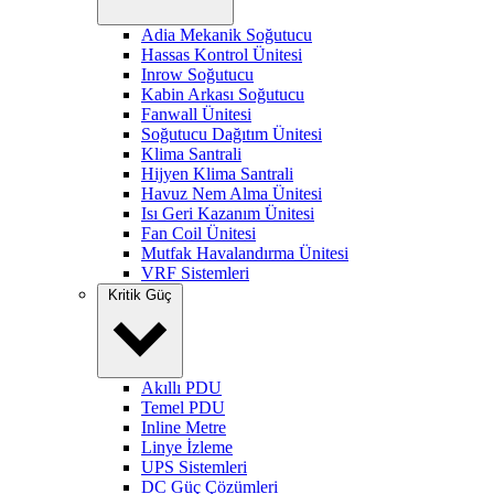
Adia Mekanik Soğutucu
Hassas Kontrol Ünitesi
Inrow Soğutucu
Kabin Arkası Soğutucu
Fanwall Ünitesi
Soğutucu Dağıtım Ünitesi
Klima Santrali
Hijyen Klima Santrali
Havuz Nem Alma Ünitesi
Isı Geri Kazanım Ünitesi
Fan Coil Ünitesi
Mutfak Havalandırma Ünitesi
VRF Sistemleri
Kritik Güç
Akıllı PDU
Temel PDU
Inline Metre
Linye İzleme
UPS Sistemleri
DC Güç Çözümleri