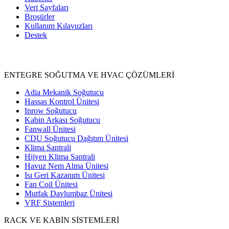
Veri Sayfaları
Broşürler
Kullanım Kılavuzları
Destek
Ürünler
ENTEGRE SOĞUTMA VE HVAC ÇÖZÜMLERİ
Adia Mekanik Soğutucu
Hassas Kontrol Ünitesi
Inrow Soğutucu
Kabin Arkası Soğutucu
Fanwall Ünitesi
CDU Soğutucu Dağıtım Ünitesi
Klima Santrali
Hijyen Klima Santrali
Havuz Nem Alma Ünitesi
Isı Geri Kazanım Ünitesi
Fan Coil Ünitesi
Mutfak Davlumbaz Ünitesi
VRF Sistemleri
RACK VE KABİN SİSTEMLERİ