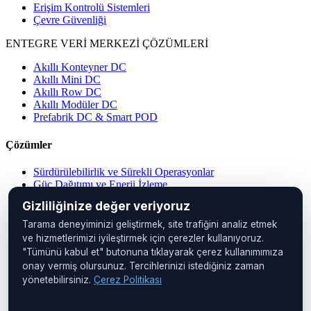
Erişim Kontrolü Sistemleri
Çevre Güvenliği
ENTEGRE VERİ MERKEZİ ÇÖZÜMLERİ
Akıllı Konteyner DC
Akıllı Mini DC
Akıllı Row DC
Akıllı Modüler DC
Prefabrik DC & Smart POD
Çözümler
Sürdürülebilirlik ve Sürekli Operasyonlar
Güç Dağıtımı ve Enerji İzleme
Merkezi Operasyon Yönetimi
Gizliliğinize değer veriyoruz
Veri Merkezi Çözümleri
IP PDU Çözümleri
Tarama deneyiminizi geliştirmek, site trafiğini analiz etmek
Cihaz Yönetimi
ve hizmetlerimizi iyileştirmek için çerezler kullanıyoruz.
Uzak Konumlar
"Tümünü kabul et" butonuna tıklayarak çerez kullanımımıza
Kabin İzleme
onay vermiş olursunuz. Tercihlerinizi istediğiniz zaman
yönetebilirsiniz.
Çerez Politikası
Merkez Ofis
UNIQ İstanbul
Huzur Mah. Maslak Ayazağa Cad.